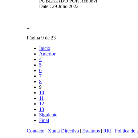
PUBLICADO POR
Acopovi
Date : 29 Julio 2022
...
Página 9 de 23
Inicio
Anterior
4
5
6
7
8
9
10
11
12
13
Siguiente
Final
Contacto
|
Xunta Directiva
|
Estatutos
|
RRI
|
Política de 