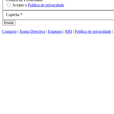
Acepto a
Política de privacidade
Captcha
*
Enviar
Contacto
|
Xunta Directiva
|
Estatutos
|
RRI
|
Política de privacidade
|