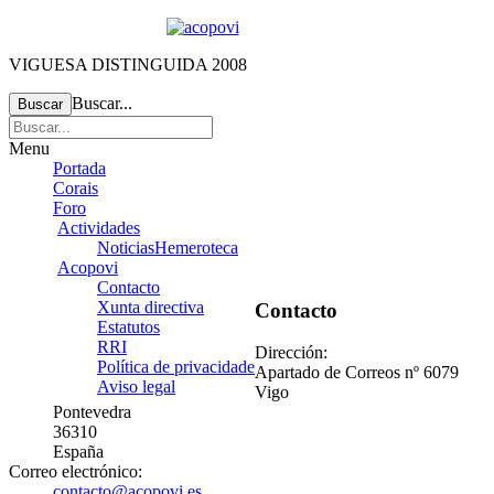
VIGUESA DISTINGUIDA 2008
Buscar...
Buscar
Menu
Portada
Corais
Foro
Actividades
Noticias
Hemeroteca
Acopovi
Contacto
Xunta directiva
Contacto
Estatutos
RRI
Dirección:
Política de privacidade
Apartado de Correos nº 6079
Aviso legal
Vigo
Pontevedra
36310
España
Correo electrónico:
contacto@acopovi.es