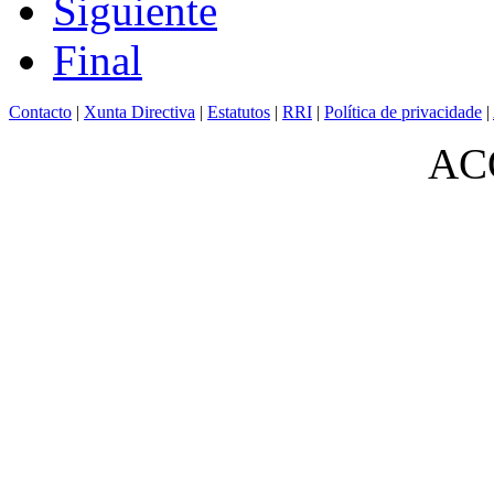
Siguiente
Final
Contacto
|
Xunta Directiva
|
Estatutos
|
RRI
|
Política de privacidade
|
ACO