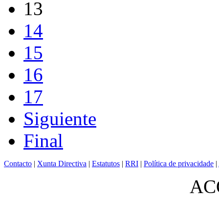
13
14
15
16
17
Siguiente
Final
Contacto
|
Xunta Directiva
|
Estatutos
|
RRI
|
Política de privacidade
|
ACO