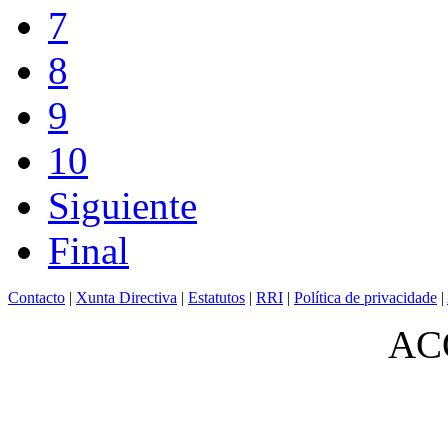
7
8
9
10
Siguiente
Final
Contacto
|
Xunta Directiva
|
Estatutos
|
RRI
|
Política de privacidade
|
ACO