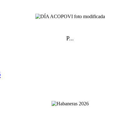
P...
6