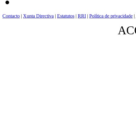
Contacto
|
Xunta Directiva
|
Estatutos
|
RRI
|
Política de privacidade
|
ACO