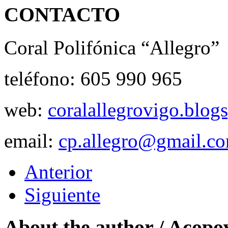
CONTACTO
Coral Polifónica “Allegro”
teléfono: 605 990 965
web:
coralallegrovigo.blog
email:
cp.allegro@gmail.c
Anterior
Siguiente
About the author /
Acopo