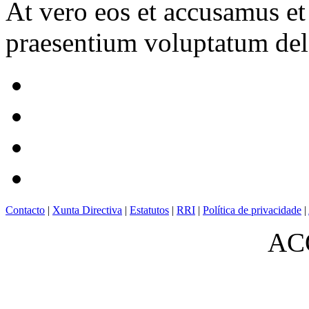
At vero eos et accusamus et
praesentium voluptatum dele
Contacto
|
Xunta Directiva
|
Estatutos
|
RRI
|
Política de privacidade
|
ACO