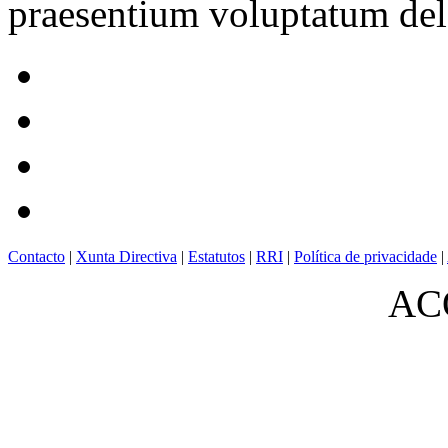
praesentium voluptatum dele
Contacto
|
Xunta Directiva
|
Estatutos
|
RRI
|
Política de privacidade
|
ACO