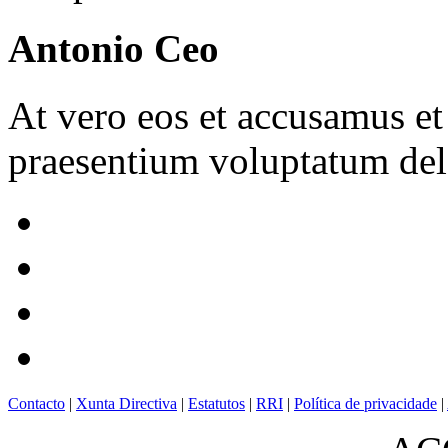
Antonio Ceo
At vero eos et accusamus et
praesentium voluptatum dele
Contacto
|
Xunta Directiva
|
Estatutos
|
RRI
|
Política de privacidade
|