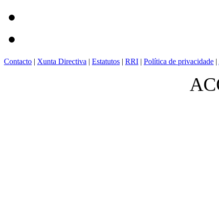
Contacto
|
Xunta Directiva
|
Estatutos
|
RRI
|
Política de privacidade
|
ACO