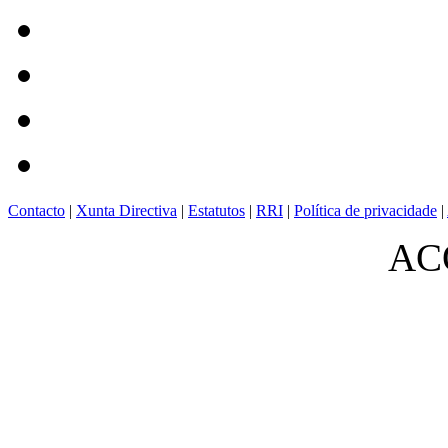
Contacto
|
Xunta Directiva
|
Estatutos
|
RRI
|
Política de privacidade
|
ACO