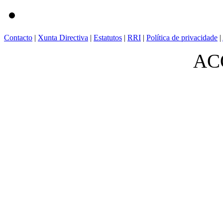
Contacto
|
Xunta Directiva
|
Estatutos
|
RRI
|
Política de privacidade
|
ACO