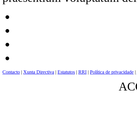
Contacto
|
Xunta Directiva
|
Estatutos
|
RRI
|
Política de privacidade
|
ACO