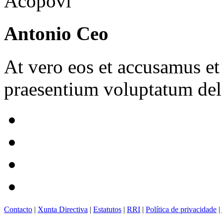
Antonio Ceo
At vero eos et accusamus et
praesentium voluptatum dele
Contacto
|
Xunta Directiva
|
Estatutos
|
RRI
|
Política de privacidade
|