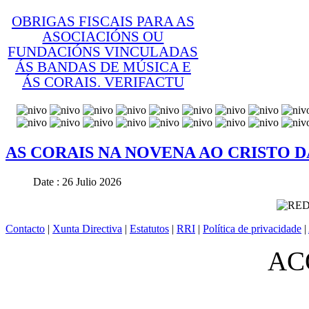
OBRIGAS FISCAIS PARA AS
ASOCIACIÓNS OU
FUNDACIÓNS VINCULADAS
ÁS BANDAS DE MÚSICA E
ÁS CORAIS. VERIFACTU
© Free
Joomla! 3 Modules
- by
VinaGecko.com
AS CORAIS NA NOVENA AO CRISTO D
Date : 26 Julio 2026
Contacto
|
Xunta Directiva
|
Estatutos
|
RRI
|
Política de privacidade
|
ACO